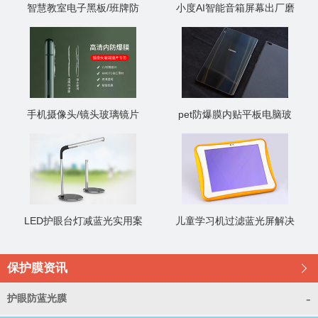
智慧教室电子黑板/班牌防
小度AI智能音箱屏幕出厂磨
反光膜抗反射防眩目AG膜
砂膜印字保护膜
手机摄像头/镜头玻璃镜片
pet防爆膜内贴平板电脑玻
内防爆膜
璃后盖
LED护眼台灯减蓝光实用案
儿童学习机过滤蓝光屏解决
例
案例
保护膜资讯
󰊯
-
护眼防蓝光膜