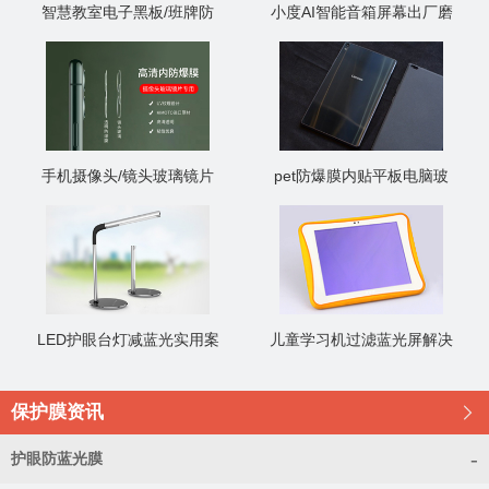
智慧教室电子黑板/班牌防
小度AI智能音箱屏幕出厂磨
反光膜抗反射防眩目AG膜
砂膜印字保护膜
手机摄像头/镜头玻璃镜片
pet防爆膜内贴平板电脑玻
内防爆膜
璃后盖
LED护眼台灯减蓝光实用案
儿童学习机过滤蓝光屏解决
例
案例
保护膜资讯
󰊯
-
护眼防蓝光膜